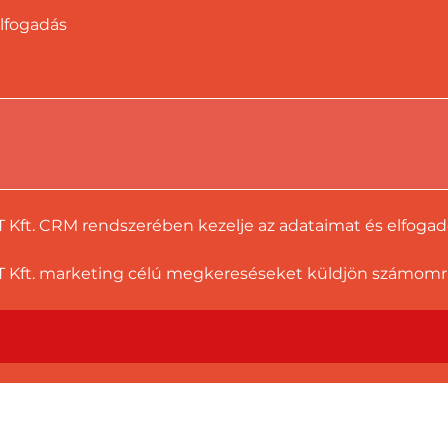
lfogadás
T Kft. CRM rendszerében kezelje az adataimat és elfoga
 Kft. marketing célú megkereséseket küldjön számomra a
Ajánlatot kérek!