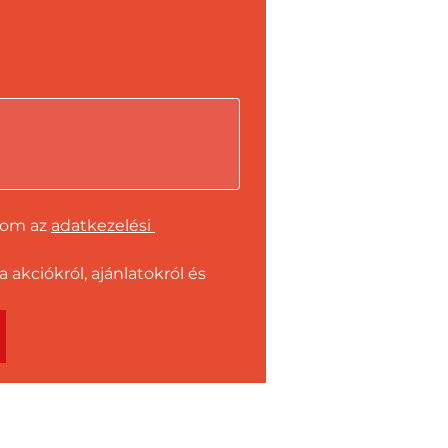
dom az 
adatkezelési 
kciókról, ajánlatokról és 