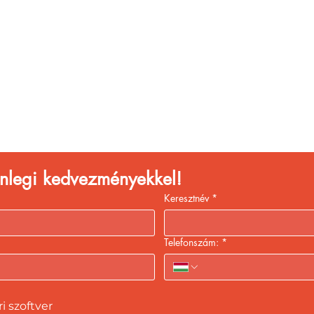
églátóhelyet üzemelte
eld a bevételed gyors
kiszolgálással!
lenlegi kedvezményekkel!
Keresztnév
*
Telefonszám:
*
 szoftver