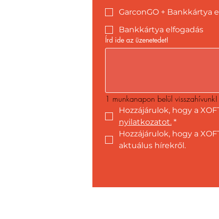
GarconGO + Bankkártya e
Bankkártya elfogadás
Írd ide az üzenetedet!
1 munkanapon belül visszahívunk!
Hozzájárulok, hogy a XOF
nyilatkozatot.
*
Hozzájárulok, hogy a XOFT
aktuálus hírekről.