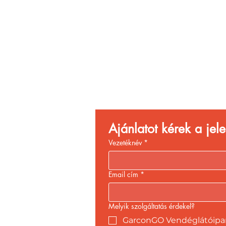
Vend
Növ
Ajánlatot kérek a je
Vezetéknév
*
Email cím
*
Melyik szolgáltatás érdekel?
GarconGO Vendéglátóipari