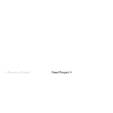
< Previous Project
Next Project >