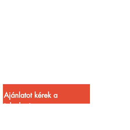
Vendéglátóhelyet
üzemeltetsz?
Növeld a bevételed
gyorsabb
kiszolgálással!
Ajánlatot kérek a 
jelenlegi 
kedvezményekkel!
Vezetéknév
*