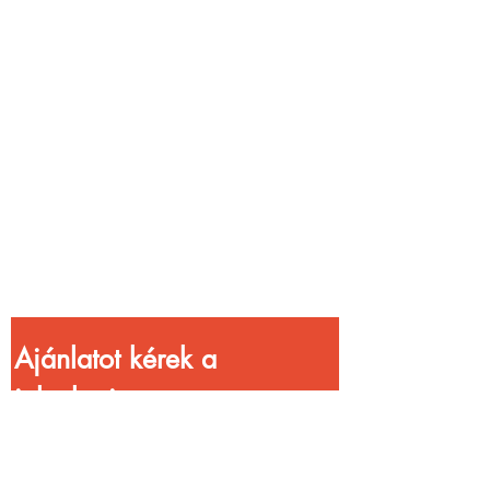
Vendéglátóhelyet
üzemeltetsz?
Növeld a bevételed
gyorsabb
kiszolgálással!
Ajánlatot kérek a 
jelenlegi 
kedvezményekkel!
Vezetéknév
*