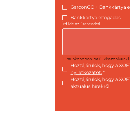
GarconGO + Bankkártya e
Bankkártya elfogadás
Írd ide az üzenetedet!
1 munkanapon belül visszahívunk!
Hozzájárulok, hogy a XOF
nyilatkozatot.
*
Hozzájárulok, hogy a XOFT
aktuálus hírekről.