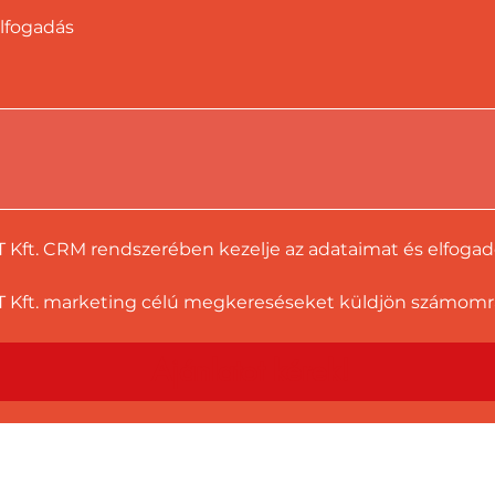
lfogadás
T Kft. CRM rendszerében kezelje az adataimat és elfoga
 Kft. marketing célú megkereséseket küldjön számomra a
Ajánlatot kérek!