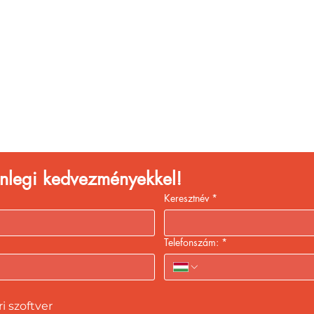
églátóhelyet üzemelte
eld a bevételed gyors
kiszolgálással!
lenlegi kedvezményekkel!
Keresztnév
*
Telefonszám:
*
 szoftver