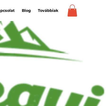
pcsolat
Blog
Továbbiak