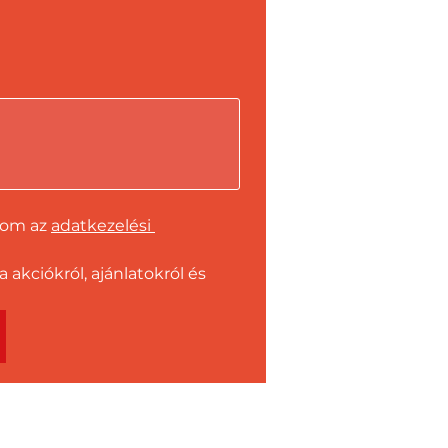
dom az 
adatkezelési 
kciókról, ajánlatokról és 