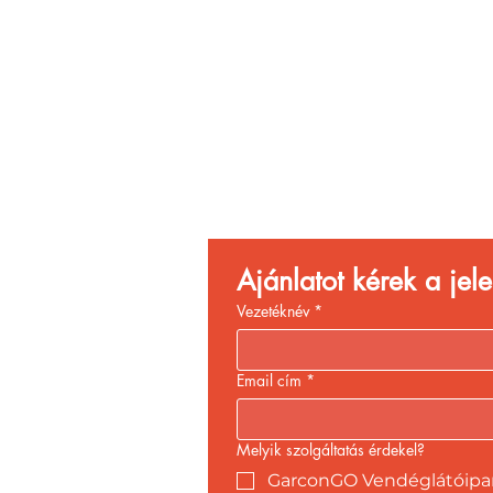
Vend
Növ
Ajánlatot kérek a je
Vezetéknév
*
Email cím
*
Melyik szolgáltatás érdekel?
GarconGO Vendéglátóipari