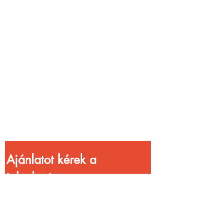
Vendéglátóhelyet
üzemeltetsz?
Növeld a bevételed
gyorsabb
kiszolgálással!
Ajánlatot kérek a 
jelenlegi 
kedvezményekkel!
Vezetéknév
*