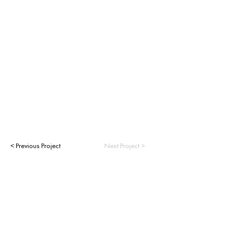
< Previous Project
Next Project >