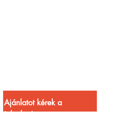
Vendéglátóhelyet
üzemeltetsz?
Növeld a bevételed
gyorsabb
kiszolgálással!
Ajánlatot kérek a 
jelenlegi 
kedvezményekkel!
Vezetéknév
*