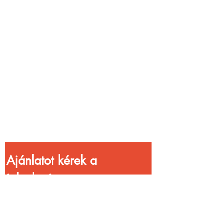
Vendéglátóhelyet
üzemeltetsz?
Növeld a bevételed
gyorsabb
kiszolgálással!
Ajánlatot kérek a 
jelenlegi 
kedvezményekkel!
Vezetéknév
*