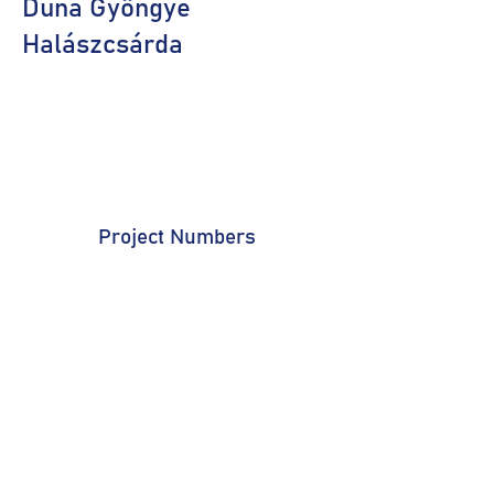
Duna Gyöngye
Halászcsárda
Project Numbers