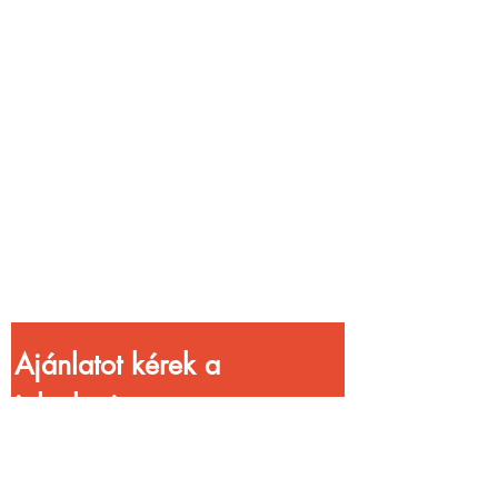
Vendéglátóhelyet
üzemeltetsz?
Növeld a bevételed
gyorsabb
kiszolgálással!
Ajánlatot kérek a 
jelenlegi 
kedvezményekkel!
Vezetéknév
*