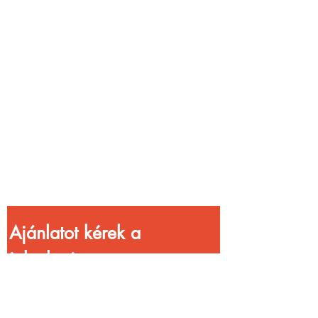
Vendéglátóhelyet
üzemeltetsz?
Növeld a bevételed
gyorsabb
kiszolgálással!
Ajánlatot kérek a 
jelenlegi 
kedvezményekkel!
Vezetéknév
*