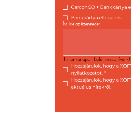
GarconGO + Bankkártya e
Bankkártya elfogadás
Írd ide az üzenetedet!
1 munkanapon belül visszahívunk!
Hozzájárulok, hogy a XOF
nyilatkozatot.
*
Hozzájárulok, hogy a XOFT
aktuálus hírekről.