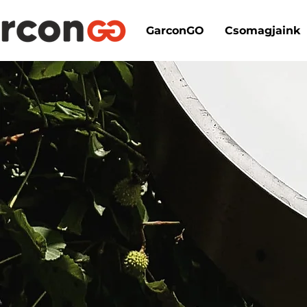
GarconGO
Csomagjaink