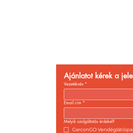
Vend
Növ
Ajánlatot kérek a je
Vezetéknév
*
Email cím
*
Melyik szolgáltatás érdekel?
GarconGO Vendéglátóipari