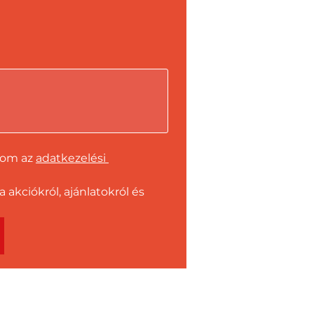
dom az 
adatkezelési 
kciókról, ajánlatokról és 