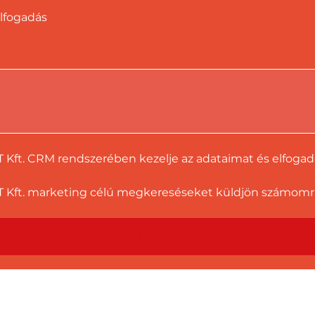
lfogadás
T Kft. CRM rendszerében kezelje az adataimat és elfoga
 Kft. marketing célú megkereséseket küldjön számomra a
Ajánlatot kérek!