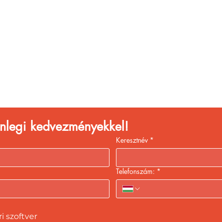
églátóhelyet üzemelte
eld a bevételed gyors
kiszolgálással!
lenlegi kedvezményekkel!
Keresztnév
*
Telefonszám:
*
 szoftver