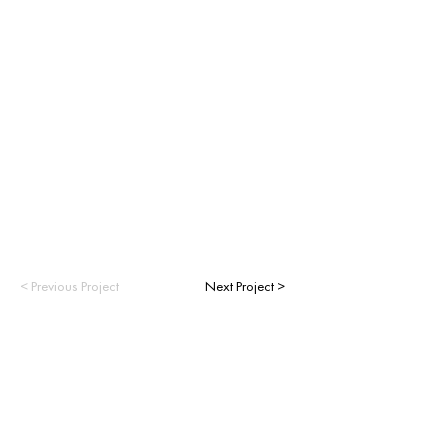
< Previous Project
Next Project >