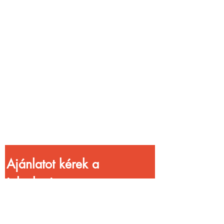
Vendéglátóhelyet
üzemeltetsz?
Növeld a bevételed
gyorsabb
kiszolgálással!
Ajánlatot kérek a 
jelenlegi 
kedvezményekkel!
Vezetéknév
*