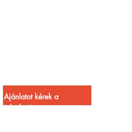
Vendéglátóhelyet
üzemeltetsz?
Növeld a bevételed
gyorsabb
kiszolgálással!
Ajánlatot kérek a 
jelenlegi 
kedvezményekkel!
Vezetéknév
*