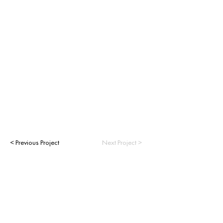
< Previous Project
Next Project >