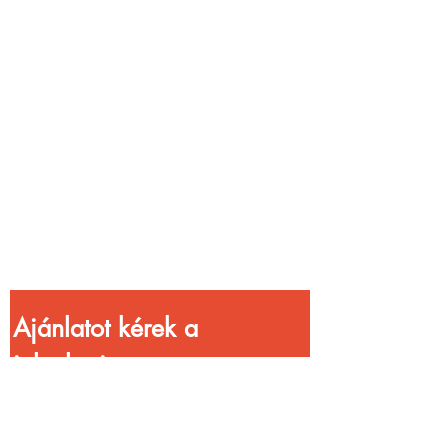
Vendéglátóhelyet
üzemeltetsz?
Növeld a bevételed
gyorsabb
kiszolgálással!
Ajánlatot kérek a 
jelenlegi 
kedvezményekkel!
Vezetéknév
*