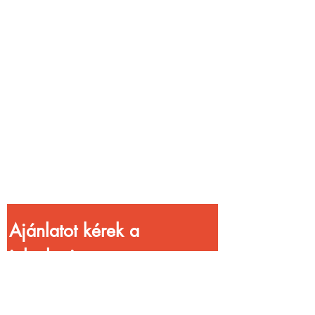
Vendéglátóhelyet
üzemeltetsz?
Növeld a bevételed
gyorsabb
kiszolgálással!
Ajánlatot kérek a 
jelenlegi 
kedvezményekkel!
Vezetéknév
*