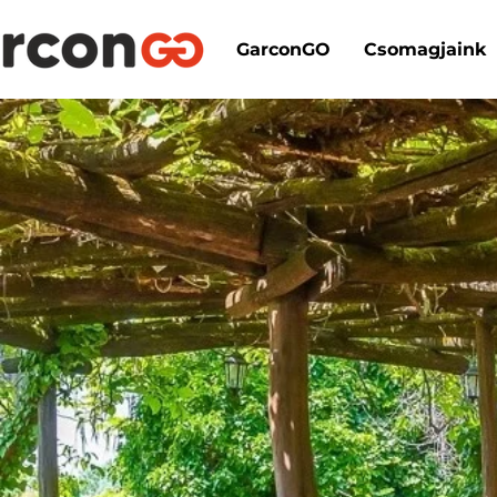
GarconGO
Csomagjaink