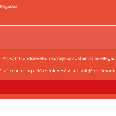
lfogadás
T Kft. CRM rendszerében kezelje az adataimat és elfoga
 Kft. marketing célú megkereséseket küldjön számomra a
Ajánlatot kérek!