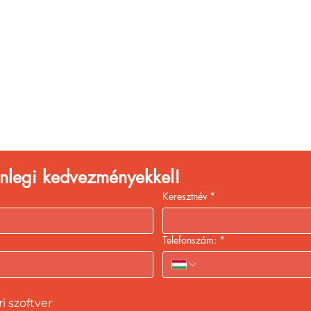
églátóhelyet üzemelte
eld a bevételed gyors
kiszolgálással!
lenlegi kedvezményekkel!
Keresztnév
*
Telefonszám:
*
 szoftver