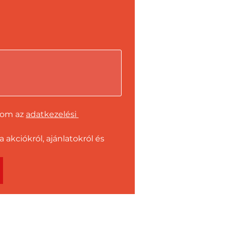
dom az 
adatkezelési 
kciókról, ajánlatokról és 