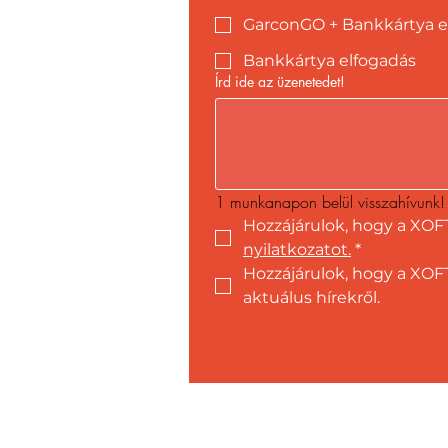
GarconGO + Bankkártya e
Bankkártya elfogadás
Írd ide az üzenetedet!
1 munkanapon belül visszahívunk!
Hozzájárulok, hogy a XOF
nyilatkozatot.
*
Hozzájárulok, hogy a XOFT
aktuálus hírekről.