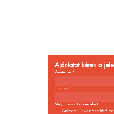
Vend
Növ
Ajánlatot kérek a je
Vezetéknév
*
Email cím
*
Melyik szolgáltatás érdekel?
GarconGO Vendéglátóipari