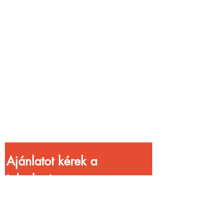
Vendéglátóhelyet
üzemeltetsz?
Növeld a bevételed
gyorsabb
kiszolgálással!
Ajánlatot kérek a 
jelenlegi 
kedvezményekkel!
Vezetéknév
*