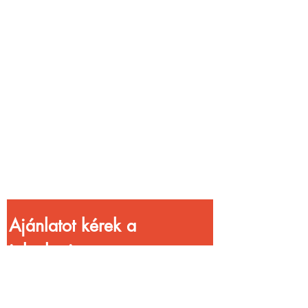
Vendéglátóhelyet
üzemeltetsz?
Növeld a bevételed
gyorsabb
kiszolgálással!
Ajánlatot kérek a 
jelenlegi 
kedvezményekkel!
Vezetéknév
*