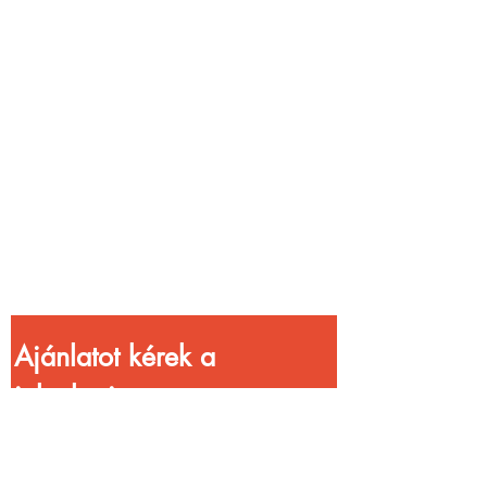
Vendéglátóhelyet
üzemeltetsz?
Növeld a bevételed
gyorsabb
kiszolgálással!
Ajánlatot kérek a 
jelenlegi 
kedvezményekkel!
Vezetéknév
*