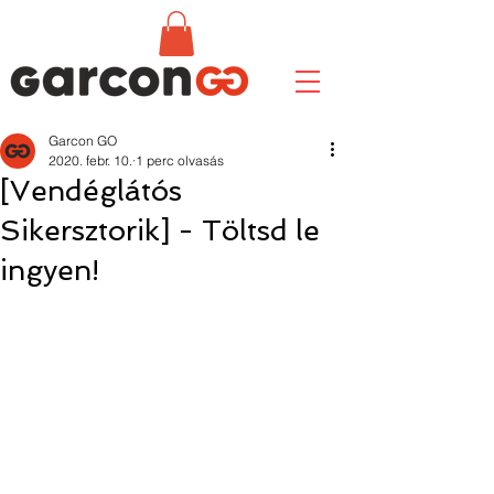
Garcon GO
2020. febr. 10.
1 perc olvasás
[Vendéglátós
Sikersztorik] - Töltsd le
ingyen!