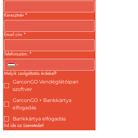
Keresztnév
*
Email cím
*
Telefonszám:
*
Melyik szolgáltatás érdekel?
GarconGO Vendéglátóipari
szoftver
GarconGO + Bankkártya
elfogadás
Bankkártya elfogadás
Írd ide az üzenetedet!