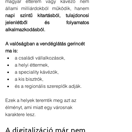
magyar étterem vagy kávézó nem 
állami milliárdokból működik, hanem 
napi szintű kitartásból, tulajdonosi 
jelenlétből és folyamatos 
alkalmazkodásból.
A valóságban a vendéglátás gerincét 
ma is:
a családi vállalkozások,
a helyi éttermek,
a speciality kávézók,
a kis bisztrók,
és a regionális szereplők adják.
Ezek a helyek teremtik meg azt az 
élményt, ami miatt egy városnak 
karaktere lesz.
A digitalizáció már nem 