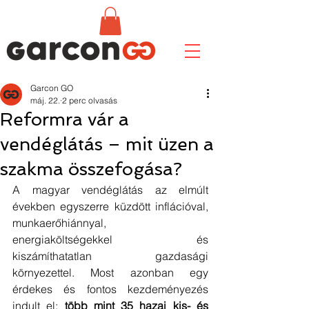
Garcon GO
máj. 22.
2 perc olvasás
Reformra vár a
vendéglátás – mit üzen a
szakma összefogása?
A magyar vendéglátás az elmúlt 
években egyszerre küzdött inflációval, 
munkaerőhiánnyal, 
energiaköltségekkel és 
kiszámíthatatlan gazdasági 
környezettel. Most azonban egy 
érdekes és fontos kezdeményezés 
indult el: 
több mint 35 hazai kis- és 