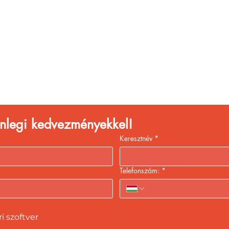
segít a MeccsNaptár a
szak
felkészülésben
églátóhelyet üzemelte
eld a bevételed gyors
kiszolgálással!
lenlegi kedvezményekkel!
Keresztnév
*
Telefonszám:
*
 szoftver