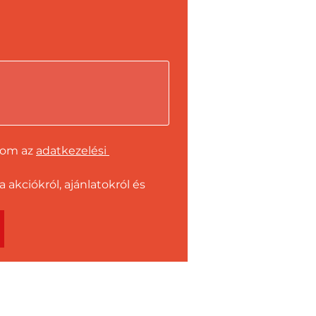
dom az 
adatkezelési 
kciókról, ajánlatokról és 