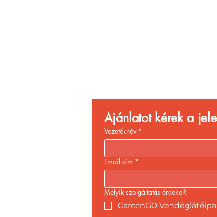
vendégélményt vagy
megmenti a felszolgálót?
Vend
Növ
Ajánlatot kérek a je
Vezetéknév
*
Email cím
*
Melyik szolgáltatás érdekel?
GarconGO Vendéglátóipari