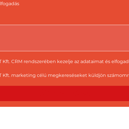
lfogadás
T Kft. CRM rendszerében kezelje az adataimat és elfoga
 Kft. marketing célú megkereséseket küldjön számomra a
Ajánlatot kérek!