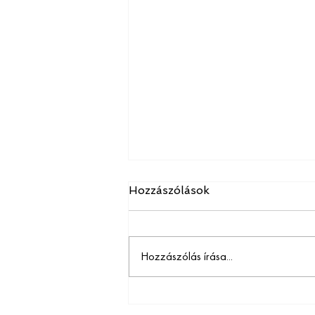
Hozzászólások
Hozzászólás írása...
Digitális borravaló és gyors
fizetés: megöli a