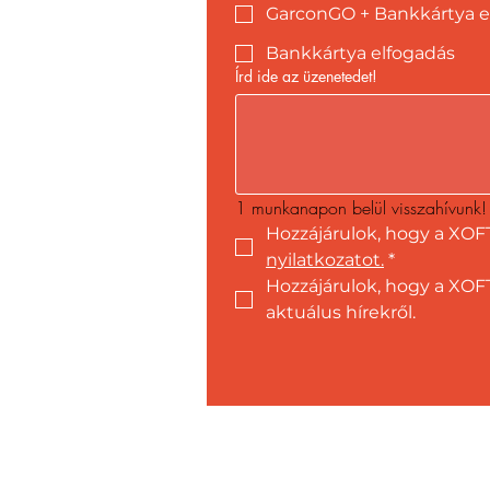
GarconGO + Bankkártya e
Bankkártya elfogadás
Írd ide az üzenetedet!
1 munkanapon belül visszahívunk!
Hozzájárulok, hogy a XOF
nyilatkozatot.
*
Hozzájárulok, hogy a XOFT
aktuálus hírekről.