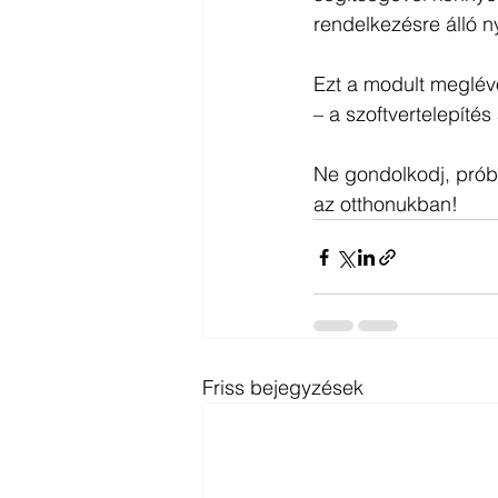
rendelkezésre álló n
Ezt a modult meglév
– a szoftvertelepítés
Ne gondolkodj, próbá
az otthonukban!
Friss bejegyzések