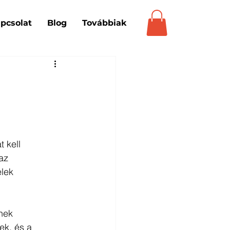
pcsolat
Blog
Továbbiak
 kell 
az 
lek 
nek 
ek, és a 