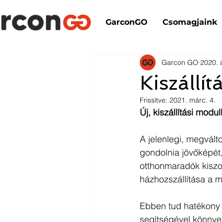
GarconGO
Csomagjaink
Garcon GO
2020. á
Kiszállí
Frissítve:
2021. márc. 4.
Új, kiszállítási mod
A jelenlegi, megvált
gondolnia jövőképét,
otthonmaradók kiszol
házhozszállítása a 
Ebben tud hatékony 
segítségével könnye