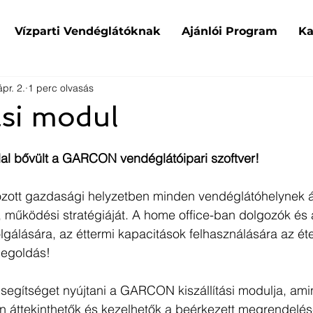
Vízparti Vendéglátóknak
Ajánlói Program
Ka
pr. 2.
1 perc olvasás
tási modul
ullal bővült a GARCON vendéglátóipari szoftver!
ozott gazdasági helyzetben minden vendéglátóhelynek át
 működési stratégiáját. A home office-ban dolgozók és 
gálására, az éttermi kapacitások felhasználására az éte
megoldás! 
segítséget nyújtani a GARCON kiszállítási modulja, ami
n áttekinthetők és kezelhetők a beérkezett megrendelés