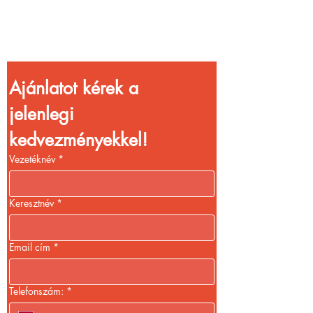
gyorsabb
kiszolgálással!
Ajánlatot kérek a 
jelenlegi 
kedvezményekkel!
Vezetéknév
*
Keresztnév
*
Email cím
*
Telefonszám:
*