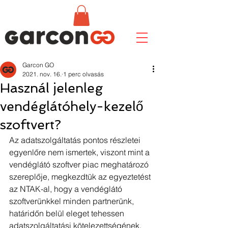
Garcon GO
2021. nov. 16.
1 perc olvasás
Használ jelenleg
vendéglátóhely-kezelő
szoftvert?
Az adatszolgáltatás pontos részletei 
egyenlőre nem ismertek, viszont mint a 
vendéglátó szoftver piac meghatározó 
szereplője, megkezdtük az egyeztetést 
az NTAK-al, hogy a vendéglátó 
szoftverünkkel minden partnerünk, 
határidőn belül eleget tehessen 
adatszolgáltatási kötelezettségének.