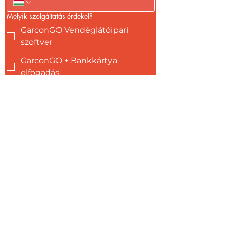
Melyik szolgáltatás érdekel?
GarconGO Vendéglátóipari
szoftver
GarconGO + Bankkártya
elfogadás
Bankkártya elfogadás
Írd ide az üzenetedet!
1 munkanapon belül visszahívunk!
Hozzájárulok, hogy a XOFT Kft. 
CRM rendszerében kezelje az 
adataimat és elfogadom az 
adatkezelési nyilatkozatot.
*
Hozzájárulok, hogy a XOFT Kft. 