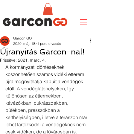
Garcon GO
2020. máj. 18.
1 perc olvasás
Újranyitás Garcon-nal!
Frissítve:
2021. márc. 4.
A kormányzati döntéseknek 
köszönhetően számos vidéki étterem 
újra megnyithatja kapuit a vendégek 
előtt. 
A vendéglátóhelyeken, így 
különösen az éttermekben, 
kávézókban, cukrászdákban, 
büfékben, presszókban a 
kerthelyiségben, illetve a teraszon már 
lehet tartózkodni a vendégeknek nem 
csak vidéken, de a fővárosban is. 