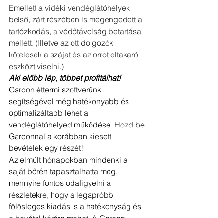
Emellett a vidéki vendéglátóhelyek 
belső, zárt részében is megengedett a 
tartózkodás, a védőtávolság betartása 
mellett. (Illetve az ott dolgozók 
kötelesek a szájat és az orrot eltakaró 
eszközt viselni.)
Aki előbb lép, többet profitálhat! 
Garcon éttermi szoftverünk 
segítségével még hatékonyabb és 
optimalizáltabb lehet a 
vendéglátóhelyed működése. Hozd be 
Garconnal a korábban kiesett 
bevételek egy részét!
Az elmúlt hónapokban mindenki a 
saját bőrén tapasztalhatta meg, 
mennyire fontos odafigyelni a 
részletekre, hogy a legapróbb 
fölösleges kiadás is a hatékonyság és 
a bevétel kárára mehet. A Garcon 