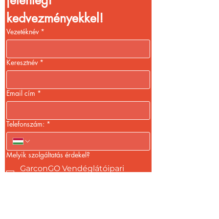
kedvezményekkel!
Vezetéknév
*
Keresztnév
*
Email cím
*
Telefonszám:
*
Melyik szolgáltatás érdekel?
GarconGO Vendéglátóipari
szoftver
GarconGO + Bankkártya
elfogadás